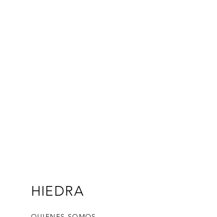
variedades y/o colores, por favor
dad.
HIEDRA
QUIENES SOMOS