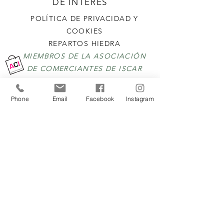
DE INTERÉS
POLÍTICA DE PRIVACIDAD Y
COOKIES
REPARTOS HIEDRA
MIEMBROS DE LA ASOCIACIÓN
DE COMERCIANTES DE ISCAR
SELLO CALIDAD
Phone
Email
Facebook
Instagram
QUIENES SOMOS
CONTACTO
PREGUNTAS MÁS FRECUENTES
CONTÁCTANOS