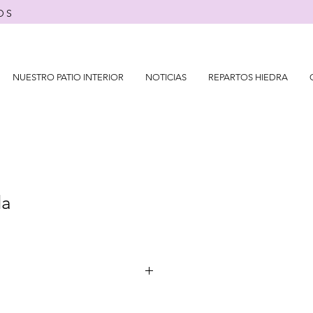
OS
NUESTRO PATIO INTERIOR
NOTICIAS
REPARTOS HIEDRA
da
variedades y/o colores, por favor