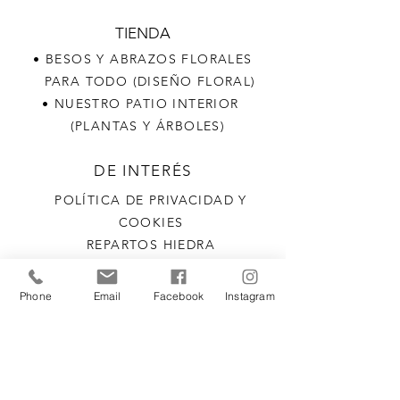
TIENDA
• BESOS Y ABRAZOS FLORALES
PARA TODO (DISEÑO FLORAL)
• NUESTRO PATIO INTERIOR
(PLANTAS Y ÁRBOLES)
DE INTERÉS
POLÍTICA DE PRIVACIDAD Y
COOKIES
REPARTOS HIEDRA
MIEMBROS DE LA ASOCIACIÓN
DE COMERCIANTES DE ISCAR
Phone
Email
Facebook
Instagram
SELLO CALIDAD